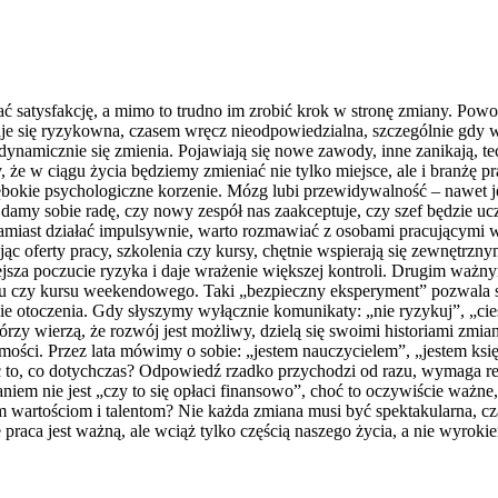
ać satysfakcję, a mimo to trudno im zrobić krok w stronę zmiany. Powo
się ryzykowna, czasem wręcz nieodpowiedzialna, szczególnie gdy w sp
 dynamicznie się zmienia. Pojawiają się nowe zawody, inne zanikają, te
 że w ciągu życia będziemy zmieniać nie tylko miejsce, ale i branżę pra
łębokie psychologiczne korzenie. Mózg lubi przewidywalność – nawet j
y damy sobie radę, czy nowy zespół nas zaakceptuje, czy szef będzie 
amiast działać impulsywnie, warto rozmawiać z osobami pracującymi w i
 oferty pracy, szkolenia czy kursy, chętnie wspierają się zewnętrzny
iejsza poczucie ryzyka i daje wrażenie większej kontroli. Drugim ważn
ażu czy kursu weekendowego. Taki „bezpieczny eksperyment” pozwala 
ie otoczenia. Gdy słyszymy wyłącznie komunikaty: „nie ryzykuj”, „ciesz
zy wierzą, że rozwój jest możliwy, dzielą się swoimi historiami zmian,
amości. Przez lata mówimy o sobie: „jestem nauczycielem”, „jestem ks
robić to, co dotychczas? Odpowiedź rzadko przychodzi od razu, wymaga 
niem nie jest „czy to się opłaci finansowo”, choć to oczywiście ważn
 wartościom i talentom? Nie każda zmiana musi być spektakularna, cz
raca jest ważną, ale wciąż tylko częścią naszego życia, a nie wyrokie