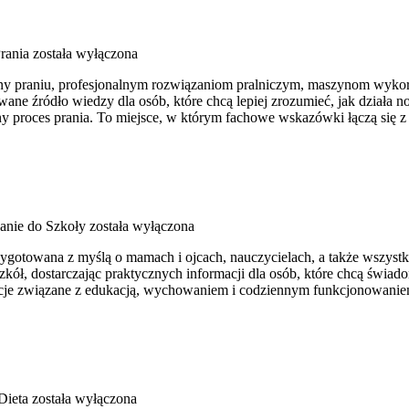
rania
została wyłączona
cony praniu, profesjonalnym rozwiązaniom pralniczym, maszynom wyko
 źródło wiedzy dla osób, które chcą lepiej zrozumieć, jak działa nowo
y proces prania. To miejsce, w którym fachowe wskazówki łączą się z 
anie do Szkoły
została wyłączona
przygotowana z myślą o mamach i ojcach, nauczycielach, a także wszy
kół, dostarczając praktycznych informacji dla osób, które chcą świad
rmacje związane z edukacją, wychowaniem i codziennym funkcjonowanie
Dieta
została wyłączona