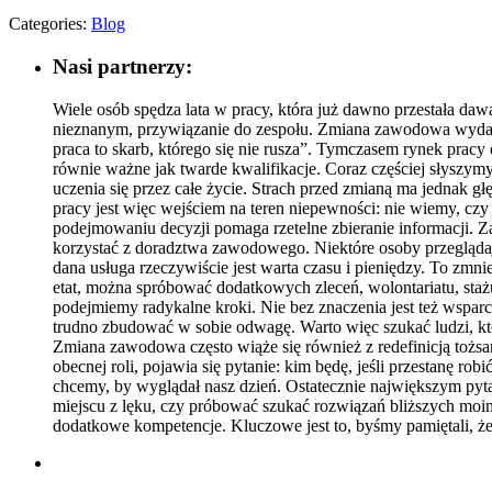
Categories:
Blog
Nasi partnerzy:
Wiele osób spędza lata w pracy, która już dawno przestała daw
nieznanym, przywiązanie do zespołu. Zmiana zawodowa wydaje 
praca to skarb, którego się nie rusza”. Tymczasem rynek pracy
równie ważne jak twarde kwalifikacje. Coraz częściej słyszymy,
uczenia się przez całe życie. Strach przed zmianą ma jednak g
pracy jest więc wejściem na teren niepewności: nie wiemy, cz
podejmowaniu decyzji pomaga rzetelne zbieranie informacji. Z
korzystać z doradztwa zawodowego. Niektóre osoby przeglądając
dana usługa rzeczywiście jest warta czasu i pieniędzy. To zmn
etat, można spróbować dodatkowych zleceń, wolontariatu, st
podejmiemy radykalne kroki. Nie bez znaczenia jest też wsparc
trudno zbudować w sobie odwagę. Warto więc szukać ludzi, któr
Zmiana zawodowa często wiąże się również z redefinicją tożs
obecnej roli, pojawia się pytanie: kim będę, jeśli przestanę 
chcemy, by wyglądał nasz dzień. Ostatecznie największym pyta
miejscu z lęku, czy próbować szukać rozwiązań bliższych moim
dodatkowe kompetencje. Kluczowe jest to, byśmy pamiętali, że p