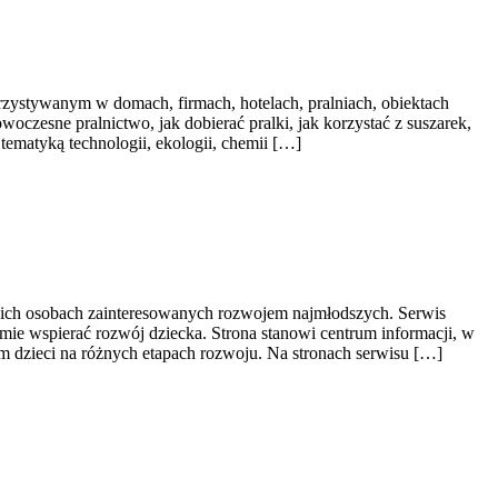
rzystywanym w domach, firmach, hotelach, pralniach, obiektach
czesne pralnictwo, jak dobierać pralki, jak korzystać z suszarek,
tematyką technologii, ekologii, chemii […]
stkich osobach zainteresowanych rozwojem najmłodszych. Serwis
omie wspierać rozwój dziecka. Strona stanowi centrum informacji, w
m dzieci na różnych etapach rozwoju. Na stronach serwisu […]