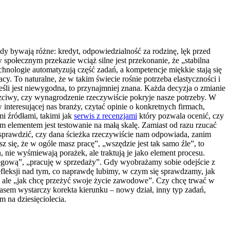
dy bywają różne: kredyt, odpowiedzialność za rodzinę, lęk przed
ołecznym przekazie wciąż silne jest przekonanie, że „stabilna
chnologie automatyzują część zadań, a kompetencje miękkie stają się
cy. To naturalne, że w takim świecie rośnie potrzeba elastyczności i
eśli jest niewygodna, to przynajmniej znana. Każda decyzja o zmianie
uczciwy, czy wynagrodzenie rzeczywiście pokryje nasze potrzeby. W
nteresującej nas branży, czytać opinie o konkretnych firmach,
mi źródłami, takimi jak
serwis z recenzjami
który pozwala ocenić, czy
ym elementem jest testowanie na małą skalę. Zamiast od razu rzucać
sprawdzić, czy dana ścieżka rzeczywiście nam odpowiada, zanim
 się, że w ogóle masz pracę”, „wszędzie jest tak samo źle”, to
 nie wyśmiewają porażek, ale traktują je jako element procesu.
ięgową”, „pracuję w sprzedaży”. Gdy wyobrażamy sobie odejście z
refleksji nad tym, co naprawdę lubimy, w czym się sprawdzamy, jak
e, ale „jak chcę przeżyć swoje życie zawodowe”. Czy chcę trwać w
asem wystarczy korekta kierunku – nowy dział, inny typ zadań,
m na dziesięciolecia.