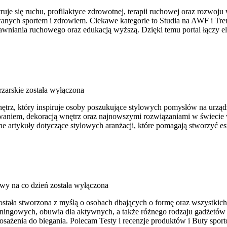
uje się ruchu, profilaktyce zdrowotnej, terapii ruchowej oraz rozwoj
anych sportem i zdrowiem. Ciekawe kategorie to Studia na AWF i Tre
awniania ruchowego oraz edukacją wyższą. Dzięki temu portal łączy 
rzarskie
została wyłączona
ętrz, który inspiruje osoby poszukujące stylowych pomysłów na urzą
towaniem, dekoracją wnętrz oraz najnowszymi rozwiązaniami w świecie 
e artykuły dotyczące stylowych aranżacji, które pomagają stworzyć es
owy na co dzień
została wyłączona
ostała stworzona z myślą o osobach dbających o formę oraz wszystkic
ingowych, obuwia dla aktywnych, a także różnego rodzaju gadżetów t
ażenia do biegania. Polecam Testy i recenzje produktów i Buty sport