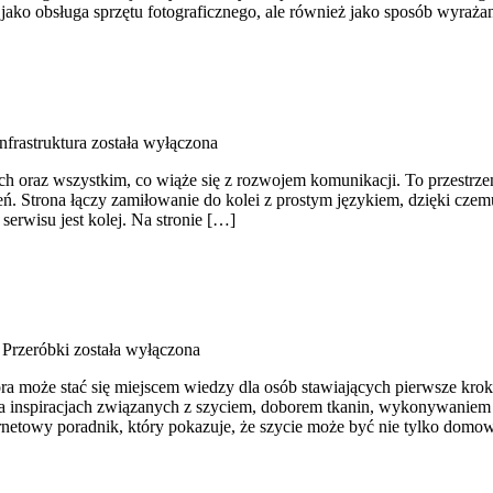
 jako obsługa sprzętu fotograficznego, ale również jako sposób wyraż
nfrastruktura
została wyłączona
h oraz wszystkim, co wiąże się z rozwojem komunikacji. To przestrzeń 
ień. Strona łączy zamiłowanie do kolei z prostym językiem, dzięki c
serwisu jest kolej. Na stronie […]
 Przeróbki
została wyłączona
ra może stać się miejscem wiedzy dla osób stawiających pierwsze kroki
 na inspiracjach związanych z szyciem, doborem tkanin, wykonywaniem
rnetowy poradnik, który pokazuje, że szycie może być nie tylko domo