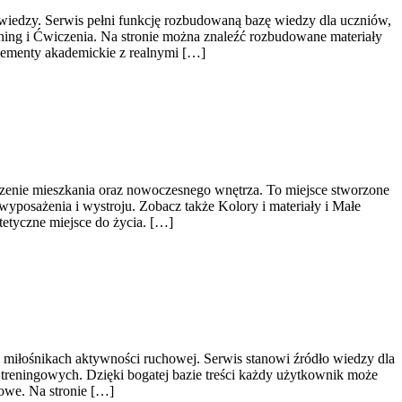
u wiedzy. Serwis pełni funkcję rozbudowaną bazę wiedzy dla uczniów,
ning i Ćwiczenia. Na stronie można znaleźć rozbudowane materiały
elementy akademickie z realnymi […]
dzenie mieszkania oraz nowoczesnego wnętrza. To miejsce stworzone
wyposażenia i wystroju. Zobacz także Kolory i materiały i Małe
tetyczne miejsce do życia. […]
h miłośnikach aktywności ruchowej. Serwis stanowi źródło wiedzy dla
reningowych. Dzięki bogatej bazie treści każdy użytkownik może
owe. Na stronie […]