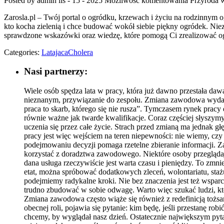
Posted by admin
lis - 15 - 2025
Możliwość komentowania
Przyroda w
Zarosla.pl – Twój portal o ogródku, krzewach i życiu na rodzinny
kto kocha zielenią i chce budować wokół siebie piękny ogródek. Niez
sprawdzone wskazówki oraz wiedzę, które pomogą Ci zrealizować og
Categories:
LatajacaCholera
Nasi partnerzy:
Wiele osób spędza lata w pracy, która już dawno przestała daw
nieznanym, przywiązanie do zespołu. Zmiana zawodowa wydaje 
praca to skarb, którego się nie rusza”. Tymczasem rynek pracy
równie ważne jak twarde kwalifikacje. Coraz częściej słyszymy,
uczenia się przez całe życie. Strach przed zmianą ma jednak g
pracy jest więc wejściem na teren niepewności: nie wiemy, cz
podejmowaniu decyzji pomaga rzetelne zbieranie informacji. Z
korzystać z doradztwa zawodowego. Niektóre osoby przeglądając
dana usługa rzeczywiście jest warta czasu i pieniędzy. To zmn
etat, można spróbować dodatkowych zleceń, wolontariatu, st
podejmiemy radykalne kroki. Nie bez znaczenia jest też wsparc
trudno zbudować w sobie odwagę. Warto więc szukać ludzi, któr
Zmiana zawodowa często wiąże się również z redefinicją tożs
obecnej roli, pojawia się pytanie: kim będę, jeśli przestanę 
chcemy, by wyglądał nasz dzień. Ostatecznie największym pyta