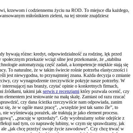
kowi, krzewom i codziennemu życiu na ROD. To miejsce dla każdego,
wansowanym miłośnikiem zieleni, na tej stronie znajdziesz
dy bywają różne: kredyt, odpowiedzialność za rodzinę, lęk przed
ołecznym przekazie wciąż silne jest przekonanie, że „stabilna
chnologie automatyzują część zadań, a kompetencje miękkie stają się
cy. To naturalne, że w takim świecie rośnie potrzeba elastyczności i
eśli jest niewygodna, to przynajmniej znana. Każda decyzja o zmianie
uczciwy, czy wynagrodzenie rzeczywiście pokryje nasze potrzeby. W
nteresującej nas branży, czytać opinie o konkretnych firmach,
mi źródłami, takimi jak
serwis z recenzjami
który pozwala ocenić, czy
ym elementem jest testowanie na małą skalę. Zamiast od razu rzucać
sprawdzić, czy dana ścieżka rzeczywiście nam odpowiada, zanim
 się, że w ogóle masz pracę”, „wszędzie jest tak samo źle”, to
 nie wyśmiewają porażek, ale traktują je jako element procesu.
ięgową”, „pracuję w sprzedaży”. Gdy wyobrażamy sobie odejście z
refleksji nad tym, co naprawdę lubimy, w czym się sprawdzamy, jak
e, ale „jak chcę przeżyć swoje życie zawodowe”. Czy chcę trwać w