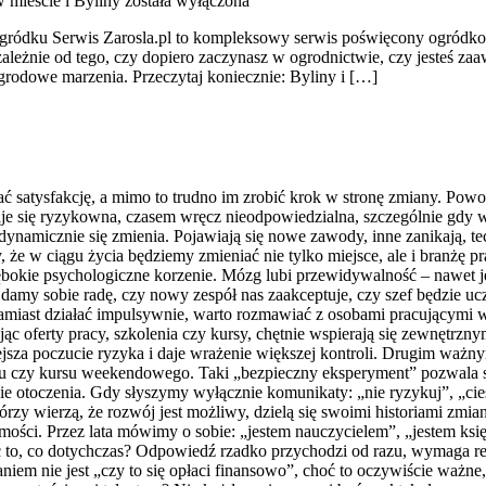
 mieście i Byliny
została wyłączona
m ogródku Serwis Zarosla.pl to kompleksowy serwis poświęcony ogród
ależnie od tego, czy dopiero zaczynasz w ogrodnictwie, czy jesteś zaa
rodowe marzenia. Przeczytaj koniecznie: Byliny i […]
ać satysfakcję, a mimo to trudno im zrobić krok w stronę zmiany. Powo
się ryzykowna, czasem wręcz nieodpowiedzialna, szczególnie gdy w sp
 dynamicznie się zmienia. Pojawiają się nowe zawody, inne zanikają, te
 że w ciągu życia będziemy zmieniać nie tylko miejsce, ale i branżę pra
łębokie psychologiczne korzenie. Mózg lubi przewidywalność – nawet j
y damy sobie radę, czy nowy zespół nas zaakceptuje, czy szef będzie 
amiast działać impulsywnie, warto rozmawiać z osobami pracującymi w i
 oferty pracy, szkolenia czy kursy, chętnie wspierają się zewnętrzny
iejsza poczucie ryzyka i daje wrażenie większej kontroli. Drugim ważn
ażu czy kursu weekendowego. Taki „bezpieczny eksperyment” pozwala 
ie otoczenia. Gdy słyszymy wyłącznie komunikaty: „nie ryzykuj”, „ciesz
zy wierzą, że rozwój jest możliwy, dzielą się swoimi historiami zmian,
amości. Przez lata mówimy o sobie: „jestem nauczycielem”, „jestem ks
robić to, co dotychczas? Odpowiedź rzadko przychodzi od razu, wymaga 
niem nie jest „czy to się opłaci finansowo”, choć to oczywiście ważn