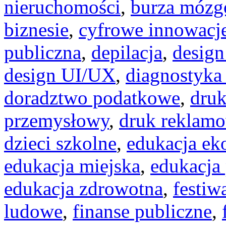
nieruchomości
,
burza móz
biznesie
,
cyfrowe innowacj
publiczna
,
depilacja
,
design
design UI/UX
,
diagnostyka
doradztwo podatkowe
,
dru
przemysłowy
,
druk reklam
dzieci szkolne
,
edukacja ek
edukacja miejska
,
edukacja
edukacja zdrowotna
,
festiw
ludowe
,
finanse publiczne
,