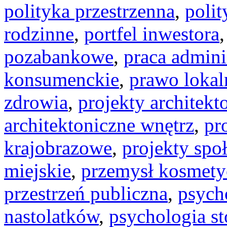
polityka przestrzenna
,
polit
rodzinne
,
portfel inwestora
pozabankowe
,
praca admini
konsumenckie
,
prawo lokal
zdrowia
,
projekty architekt
architektoniczne wnętrz
,
pr
krajobrazowe
,
projekty spo
miejskie
,
przemysł kosmety
przestrzeń publiczna
,
psych
nastolatków
,
psychologia s