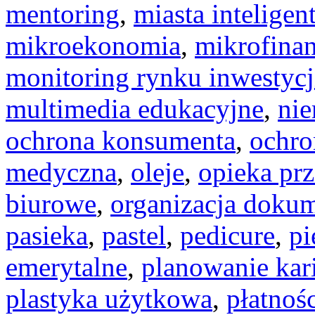
mentoring
,
miasta inteligen
mikroekonomia
,
mikrofina
monitoring rynku inwestycj
multimedia edukacyjne
,
nie
ochrona konsumenta
,
ochr
medyczna
,
oleje
,
opieka pr
biurowe
,
organizacja doku
pasieka
,
pastel
,
pedicure
,
pi
emerytalne
,
planowanie kar
plastyka użytkowa
,
płatnoś