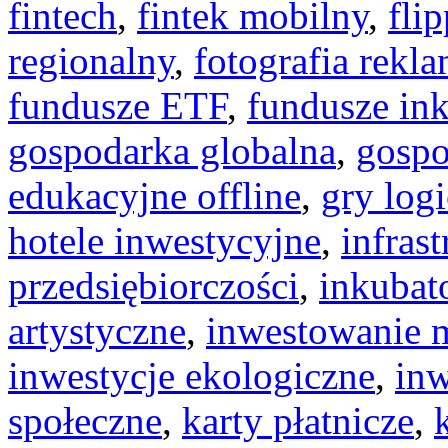
fintech
,
fintek mobilny
,
fli
regionalny
,
fotografia rekl
fundusze ETF
,
fundusze in
gospodarka globalna
,
gospo
edukacyjne offline
,
gry log
hotele inwestycyjne
,
infras
przedsiębiorczości
,
inkubat
artystyczne
,
inwestowanie 
inwestycje ekologiczne
,
inw
społeczne
,
karty płatnicze
,