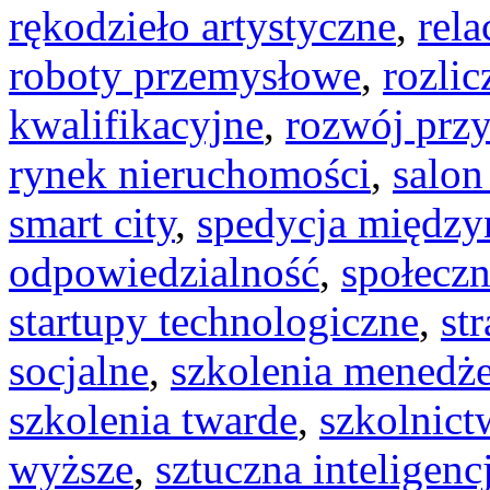
rękodzieło artystyczne
,
rela
roboty przemysłowe
,
rozli
kwalifikacyjne
,
rozwój prz
rynek nieruchomości
,
salon
smart city
,
spedycja międz
odpowiedzialność
,
społeczn
startupy technologiczne
,
st
socjalne
,
szkolenia menedże
szkolenia twarde
,
szkolnic
wyższe
,
sztuczna inteligenc