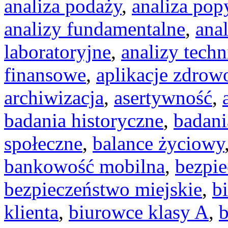
analiza podaży
,
analiza pop
analizy fundamentalne
,
ana
laboratoryjne
,
analizy techn
finansowe
,
aplikacje zdrow
archiwizacja
,
asertywność
,
badania historyczne
,
badani
społeczne
,
balance życiowy
bankowość mobilna
,
bezpi
bezpieczeństwo miejskie
,
b
klienta
,
biurowce klasy A
,
b