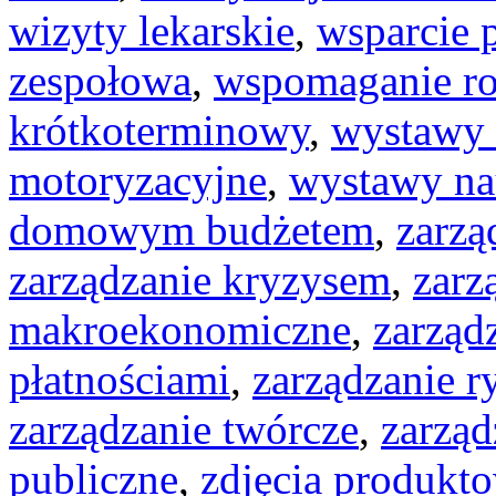
wizyty lekarskie
,
wsparcie 
zespołowa
,
wspomaganie r
krótkoterminowy
,
wystawy 
motoryzacyjne
,
wystawy n
domowym budżetem
,
zarzą
zarządzanie kryzysem
,
zarz
makroekonomiczne
,
zarząd
płatnościami
,
zarządzanie 
zarządzanie twórcze
,
zarząd
publiczne
,
zdjęcia produkt