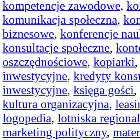
kompetencje zawodowe
,
ko
komunikacja społeczna
,
kom
biznesowe
,
konferencje na
konsultacje społeczne
,
kont
oszczędnościowe
,
kopiarki
inwestycyjne
,
kredyty kon
inwestycyjne
,
księga gości
,
kultura organizacyjna
,
leas
logopedia
,
lotniska regiona
marketing polityczny
,
mater