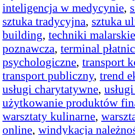
inteligencja w medycynie
,
s
sztuka tradycyjna
,
sztuka ul
building
,
techniki malarski
poznawcza
,
terminal płatni
psychologiczne
,
transport 
transport publiczny
,
trend 
usługi charytatywne
,
usług
użytkowanie produktów fi
warsztaty kulinarne
,
warszt
online
,
windykacja należno